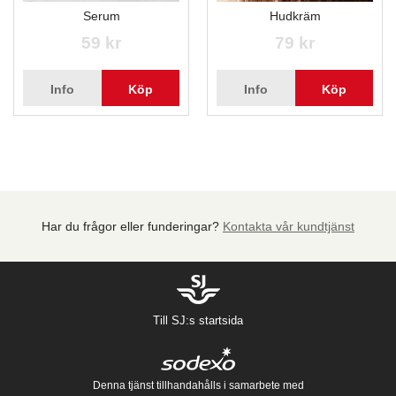
Serum
Hudkräm
59 kr
79 kr
Info
Köp
Info
Köp
Har du frågor eller funderingar?
Kontakta vår kundtjänst
Till SJ:s startsida
Denna tjänst tillhandahålls i samarbete med